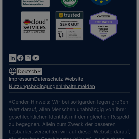
Choose
a
Impressum
Datenschutz Website
language
Nutzungsbedingungen
Inhalte melden
*Gender-Hinweis: Wir bei softgarden legen großen
Wert darauf, allen Menschen unabhängig von ihrer
geschlechtlichen Identität mit dem gleichen Respekt
zu begegnen. Allein zum Zweck der besseren
Lesbarkeit verzichten wir auf dieser Website darauf,