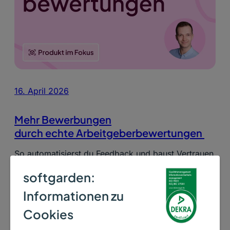
16. April 2026
Mehr Bewerbungen
durch echte Arbeitgeberbewertungen
So automatisierst du Feedback und baust Vertrauen
genau dort auf, wo Talente entscheiden.
softgarden:
Weiterlesen ->
Informationen zu
Cookies