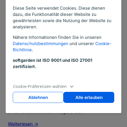
Diese Seite verwendet Cookies. Diese dienen
dazu, die Funktionalität dieser Website zu
gewährleisten sowie die Nutzung der Website zu
analysieren.
Nähere Informationen finden Sie in unseren
Datenschutzbestimmungen
und unserer
Cookie-
Richtlinie
.
softgarden ist ISO 9001 und ISO 27001
zertifiziert.
23. April 2026
Entgelttransparenz: Bist du bereit?
Cookie-Präferenzen wählen
Ablehnen
Alle erlauben
Recht, Markt und Umsetzung in 90 Minuten
kompakt erklärt plus die Antworten auf alle Fragen
in der anschließenden Fragerunde.
Weiterlesen ->