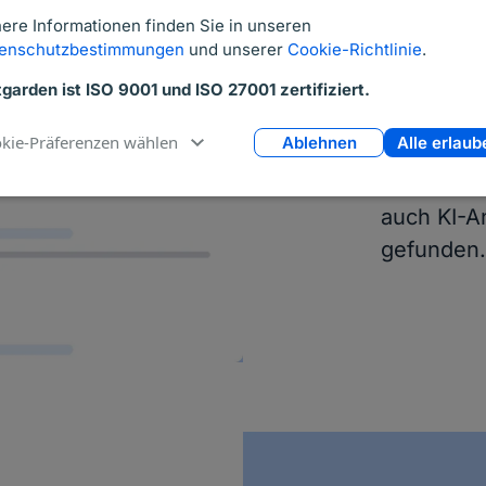
Leicht
ere Informationen finden Sie in unseren
werden
enschutzbestimmungen
und unserer
Cookie-Richtlinie
.
ChatG
tgarden ist ISO 9001 und ISO 27001 zertifiziert.
SEO & GEO
kie-Präferenzen wählen
Ablehnen
Alle erlaub
softgarden
Website 
auch KI-A
gefunden.