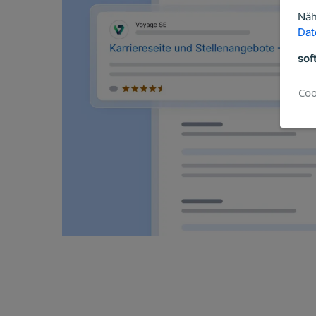
Näh
Dat
sof
Coo