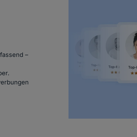
fassend –
er.
werbungen