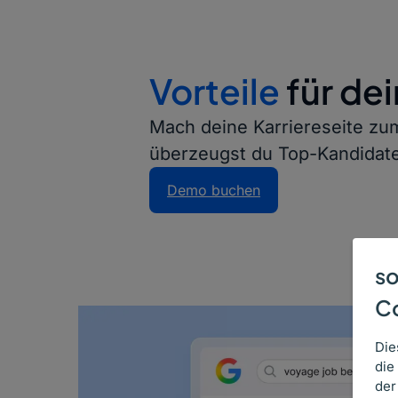
Vorteile
für de
Mach deine Karriereseite zu
überzeugst du Top-Kandidate
Demo buchen
so
C
Die
die
der