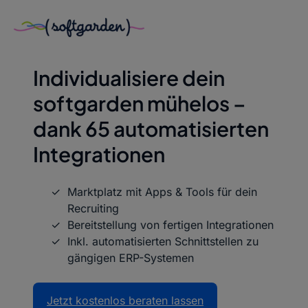
Zum
Inhalt
FLEXIBEL & INDIVIDUELL
springen
Individualisiere dein
softgarden mühelos –
dank 65 automatisierten
Integrationen
Marktplatz mit Apps & Tools für dein
Recruiting
Bereitstellung von fertigen Integrationen
Inkl. automatisierten Schnittstellen zu
gängigen ERP-Systemen
Jetzt kostenlos beraten lassen