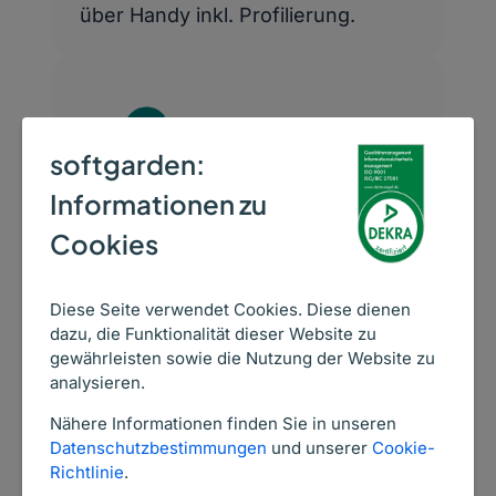
über Handy inkl. Profilierung.
softgarden:
Erreichen Sie Ihre
Informationen zu
WunschkandidatInnen mittels
Cookies
Social Media Targeting & Mobile
Performance Recruiting auf hokify,
Diese Seite verwendet Cookies. Diese dienen
der mobilen Job-Plattform.
dazu, die Funktionalität dieser Website zu
gewährleisten sowie die Nutzung der Website zu
analysieren.
Videointerview-Lösungen
Nähere Informationen finden Sie in unseren
Datenschutzbestimmungen
und unserer
Cookie-
Richtlinie
.