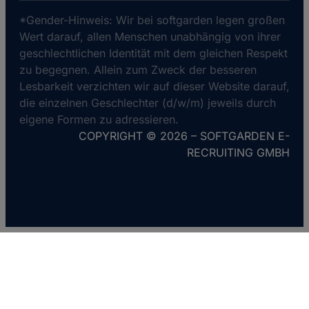
*Gender-Hinweis: Wir bei softgarden legen großen
Wert darauf, allen Menschen unabhängig von ihrer
geschlechtlichen Identität mit dem gleichen Respekt
zu begegnen. Allein zum Zweck der besseren
Lesbarkeit verzichten wir auf dieser Website darauf,
die einzelnen Geschlechter (d/w/m) jeweils durch
eigene Formen zu adressieren.
COPYRIGHT © 2026 – SOFTGARDEN E-
RECRUITING GMBH