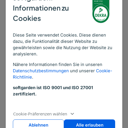
Informationen zu
Cookies
Diese Seite verwendet Cookies. Diese dienen
dazu, die Funktionalität dieser Website zu
gewährleisten sowie die Nutzung der Website zu
analysieren.
Nähere Informationen finden Sie in unseren
Datenschutzbestimmungen
und unserer
Cookie-
Richtlinie
.
softgarden ist ISO 9001 und ISO 27001
29. Juli 2026
BLOGARTIKEL
zertifiziert.
Matching-Technologien im
Recruiting: Was sie können und was
der EU AI Act verlangt
Cookie-Präferenzen wählen
Wir zeigen dir, was modernes Matching heute leistet,
Ablehnen
Alle erlauben