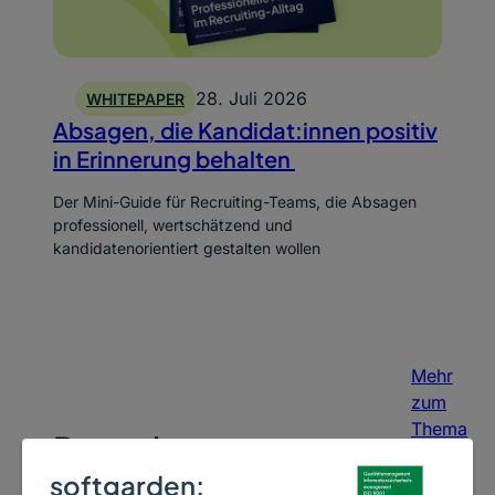
28. Juli 2026
WHITEPAPER
Absagen, die Kandidat:innen positiv
in Erinnerung behalten
Der Mini-Guide für Recruiting-Teams, die Absagen
professionell, wertschätzend und
kandidatenorientiert gestalten wollen
Mehr
zum
Thema
Bewerbermanagement
->
softgarden: