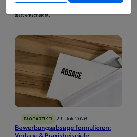
wo Verzerrungen entstehen und welche Regeln du
einhalten musst, damit KI im Recruiting unterstützt
statt entscheidet.
29. Juli 2026
BLOGARTIKEL
Bewerbungsabsage formulieren:
Vorlage & Praxisbeispiele