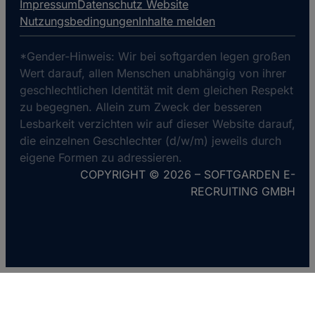
a
Impressum
Datenschutz Website
language
Nutzungsbedingungen
Inhalte melden
*Gender-Hinweis: Wir bei softgarden legen großen
Wert darauf, allen Menschen unabhängig von ihrer
geschlechtlichen Identität mit dem gleichen Respekt
zu begegnen. Allein zum Zweck der besseren
Lesbarkeit verzichten wir auf dieser Website darauf,
die einzelnen Geschlechter (d/w/m) jeweils durch
eigene Formen zu adressieren.
COPYRIGHT © 2026 – SOFTGARDEN E-
RECRUITING GMBH