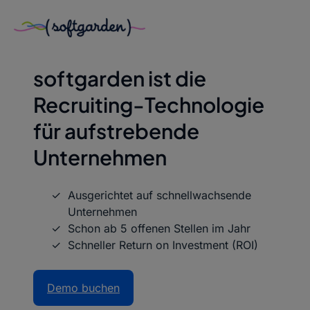
Zum
Inhalt
Recruiting Software für Start-ups & Scale-ups
springen
softgarden ist die
Recruiting-Technologie
für aufstrebende
Unternehmen
Ausgerichtet auf schnellwachsende
Unternehmen
Schon ab 5 offenen Stellen im Jahr
Schneller Return on Investment (ROI)
Demo buchen