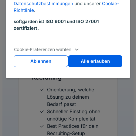
Datenschutzbestimmungen
und unserer
Cookie-
Richtlinie
.
Mach den nächsten Schritt
softgarden ist ISO 9001 und ISO 27001
zu effizienterem Recruiting –
zertifiziert.
auf deine Art.
Cookie-Präferenzen wählen
Ablehnen
Alle erlauben
Starte neu ins digitale
Recruiting
Orientierung, welche
Lösung zu deinem
Bedarf passt
Schneller Einstieg ohne
unnötige Komplexität
Best Practices für dein
Recruiting-Setup