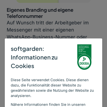
Eigenes Branding und eigene
Telefonnummer
Auf Wunsch tritt der Arbeitgeber im
Messenger mit einer eigenen
WhatsApp-Business-Nummer oder
einem eigenen Bot (z. B. für Telegram)
softgarden:
auf. Weitere Messenger werden
Informationen zu
ebenfalls unterstützt. Name, Logo und
Cookies
Beschreibung lassen sich individuell
anpassen – für eine Kommunikation im
vertrauten Look & Feel des
Diese Seite verwendet Cookies. Diese dienen
dazu, die Funktionalität dieser Website zu
Unternehmens.
gewährleisten sowie die Nutzung der Website zu
analysieren.
Nähere Informationen finden Sie in unseren