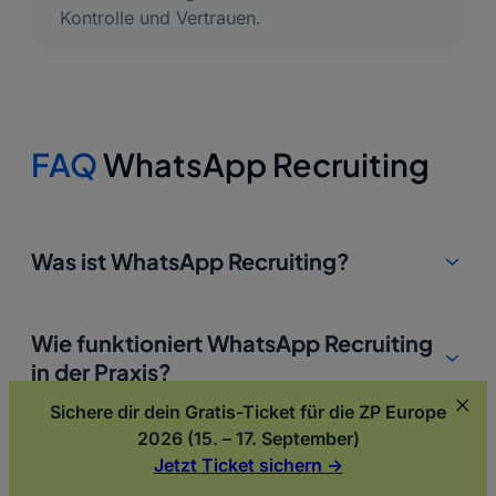
Kontrolle und Vertrauen.
FAQ
WhatsApp Recruiting
Was ist WhatsApp Recruiting?
WhatsApp Recruiting bedeutet, den gesamten
Wie funktioniert WhatsApp Recruiting
Bewerbungsprozess über WhatsApp abzuwickeln –
von der ersten Kontaktaufnahme bis zur
in der Praxis?
Terminvereinbarung. Unternehmen nutzen dabei die
Sichere dir dein Gratis-Ticket für die ZP Europe
offizielle WhatsApp Business Plattform, um
Bewerber können über WhatsApp mit dem
2026 (15. – 17. September)
Bewerber dort zu erreichen, wo sie ohnehin
Für welche Unternehmen eignet sich
Unternehmen in Kontakt treten, Fragen stellen und
Jetzt Ticket sichern ->
erreichbar sind.
ihren Bewerbungsstatus abrufen. Recruiter
WhatsApp Recruiting?