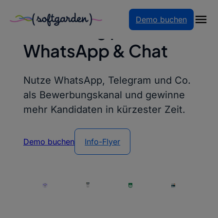
Zum
Demo buchen
Inhalt
Recruiting per
springen
WhatsApp & Chat
Nutze WhatsApp, Telegram und Co.
als Bewerbungskanal und gewinne
mehr Kandidaten in kürzester Zeit.
Demo buchen
Info-Flyer