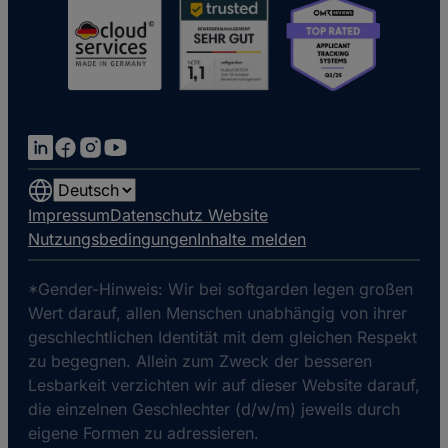
Choose
a
Impressum
Datenschutz Website
language
Nutzungsbedingungen
Inhalte melden
*Gender-Hinweis: Wir bei softgarden legen großen
Wert darauf, allen Menschen unabhängig von ihrer
geschlechtlichen Identität mit dem gleichen Respekt
zu begegnen. Allein zum Zweck der besseren
Lesbarkeit verzichten wir auf dieser Website darauf,
die einzelnen Geschlechter (d/w/m) jeweils durch
eigene Formen zu adressieren.