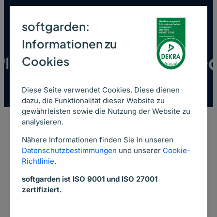
Mehr als 2.000 Unternehmen sind mit
softgarden:
uns bereits erfolgreich
Informationen zu
Cookies
Diese Seite verwendet Cookies. Diese dienen
dazu, die Funktionalität dieser Website zu
gewährleisten sowie die Nutzung der Website zu
analysieren.
Nähere Informationen finden Sie in unseren
Datenschutzbestimmungen
und unserer
Cookie-
Über softgarden
Richtlinie
.
Führender Recruiting
softgarden ist ISO 9001 und ISO 27001
Software Anbieter
zertifiziert.