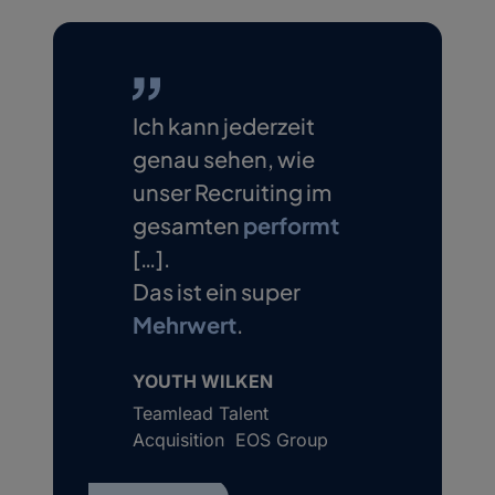
Ich kann jederzeit
genau sehen, wie
unser Recruiting im
gesamten
performt
[…].
Das ist ein super
Mehrwert
.
YOUTH WILKEN
Teamlead Talent
Acquisition EOS Group