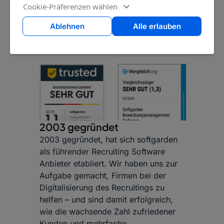
Cookie-Präferenzen wählen
Ablehnen
Alle erlauben
2003 gegründet
2003 gegründet, hat sich softgarden
als führender Recruiting Software
Anbieter etabliert. Wir haben uns zur
Aufgabe gemacht, Firmen bei der
Digitalisierung des Recruitings zu
helfen – und sind damit erfolgreich,
wie die wachsende Zahl zufriedener
Kunden und mehrfache