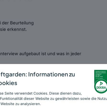
 der Beurteilung
sie erkennst.
 Interview aufgebaut ist und was in jeder
ftgarden: Informationen zu
ookies
ch Aufschluss geben und weißt, wie
 verbessert.
se Seite verwendet Cookies. Diese dienen dazu,
 Funktionalität dieser Website zu gewährleisten sowie die Nutz
 Website zu analysieren.