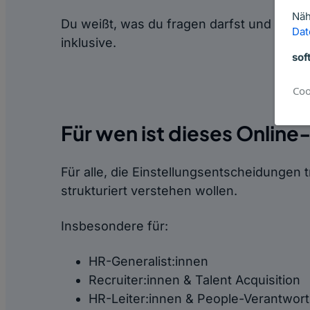
Näh
Du weißt, was du fragen darfst und was n
Dat
inklusive.
sof
Coo
Für wen ist dieses Onlin
Für alle, die Einstellungsentscheidungen 
strukturiert verstehen wollen.
Insbesondere für:
HR-Generalist:innen
Recruiter:innen & Talent Acquisition
HR-Leiter:innen & People-Verantwort