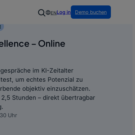
Log in
Demo buchen
EN
R
ellence – Online
gespräche im KI-Zeitalter
itest, um echtes Potenzial zu
bende objektiv einzuschätzen.
 2,5 Stunden – direkt übertragbar
g.
:30 Uhr