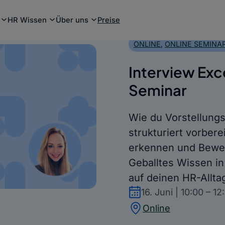
HR Wissen
Über uns
Preise
ONLINE
, 
ONLINE SEMINA
Interview Exc
Seminar
Wie du Vorstellungs
strukturiert vorbere
erkennen und Bewer
Geballtes Wissen in
auf deinen HR-Allta
16. Juni
|
10:00
–
12
Online