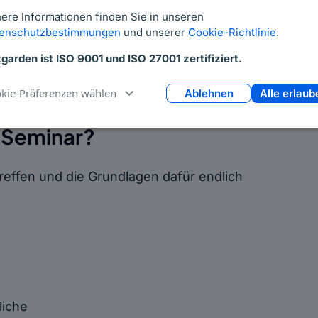
ere Informationen finden Sie in unseren
icht. Entgelttransparenz-Vorschriften
enschutzbestimmungen
und unserer
Cookie-Richtlinie
.
tgarden ist ISO 9001 und ISO 27001 zertifiziert.
Jetzt Aufzeichnung ansehen
kie-Präferenzen wählen
Ablehnen
Alle erlaub
e-Seminar?
treffen und die Grundlagen dafür endlich
liche