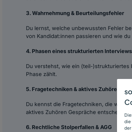
3. Wahrnehmung & Beurteilungsfehler
Du lernst, welche unbewussten Fehler bei
von Kandidat:innen passieren und wie du 
4. Phasen eines strukturierten Interviews
Du verstehst, wie ein (teil-)strukturiertes
Phase zählt.
5. Fragetechniken & aktives Zuhören
so
C
Du kennst die Fragetechniken, die wirkli
aktives Zuhören Gespräche entscheidend
Die
die
6. Rechtliche Stolperfallen & AGG
der