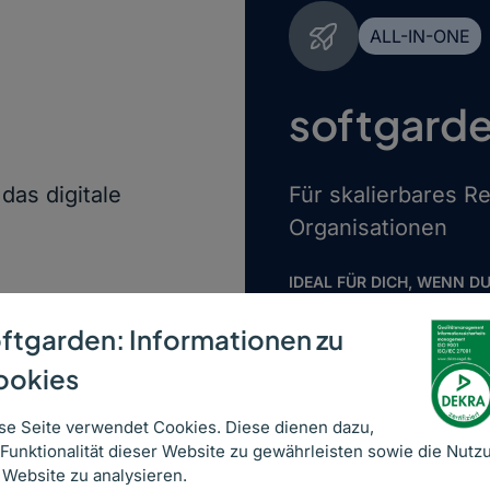
ALL-IN-ONE
softgarde
 das digitale
Für skalierbares R
Organisationen
IDEAL FÜR DICH, WENN D
n willst
mehrere Standorte 
ftgarden: Informationen zu
ookies
rten möchtest
Recruiting zentral s
se Seite verwendet Cookies. Diese dienen dazu,
 Funktionalität dieser Website zu gewährleisten sowie die Nutz
DAS BRINGT DIR ALL-
 Website zu analysieren.