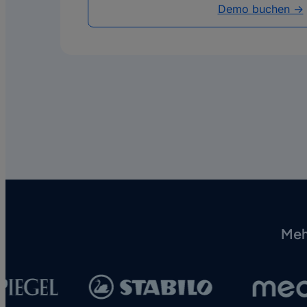
Demo buchen ->
Meh