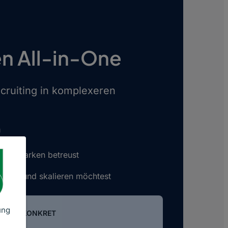
n All-in-One
ecruiting in komplexeren
U
oder Marken betreust
teuern und skalieren möchtest
ung
IN-ONE KONKRET