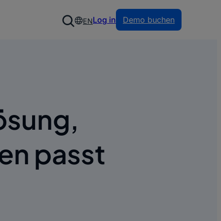
Log in
Demo buchen
EN
ösung,
en passt