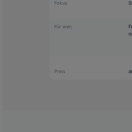
Fokus
S
Für wen
F
o
Preis
a