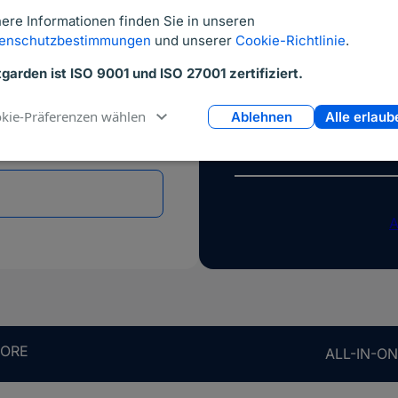
arenz
Steuerung von
ere Informationen finden Sie in unseren
uiting
Performance
enschutzbestimmungen
und unserer
Cookie-Richtlinie
.
ch zu bedienen
Mandantenfähi
Erweiterbar u
tgarden ist ISO 9001 und ISO 27001 zertifiziert.
Module
kie-Präferenzen wählen
Ablehnen
Alle erlaub
A
ORE
ALL-IN-O