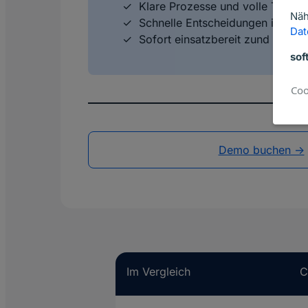
Klare Prozesse und volle Transp
Näh
Schnelle Entscheidungen im Recr
Dat
Sofort einsatzbereit zund einfa
sof
Coo
Demo buchen ->
Im Vergleich
C