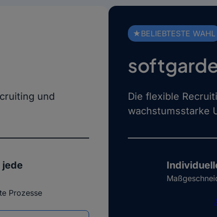
★BELIEBTESTE WAHL
softgarde
ecruiting und
Die flexible Recruit
wachstumsstarke 
 jede
Individuel
Maßgeschneid
rte Prozesse