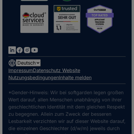
Choose
a
Impressum
Datenschutz Website
language
Nutzungsbedingungen
Inhalte melden
*Gender-Hinweis: Wir bei softgarden legen großen
Wert darauf, allen Menschen unabhängig von ihrer
geschlechtlichen Identität mit dem gleichen Respekt
zu begegnen. Allein zum Zweck der besseren
Lesbarkeit verzichten wir auf dieser Website darauf,
die einzelnen Geschlechter (d/w/m) jeweils durch