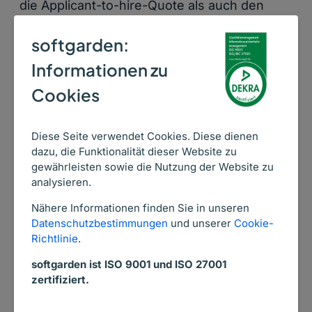
die Applicant-to-hire-Quote als auch den
Corporate Fit, die Unternehmenstreue und
softgarden:
die Produktivität betrifft. Sie sollten Ihre
Mitarbeiter daher unbedingt in den
Informationen zu
Recruitingprozess einbeziehen, sie über
Cookies
offene Stellen informieren und für
Empfehlungen belohnen. Software-
Diese Seite verwendet Cookies. Diese dienen
Unterstützung gibt es dabei z. B. vom
dazu, die Funktionalität dieser Website zu
softgarden Empfehlungsmanager,
mit dem
gewährleisten sowie die Nutzung der Website zu
Ihre Mitarbeiter offene Stellen mit einem Klick
analysieren.
in all ihren sozialen Netzwerken posten
Nähere Informationen finden Sie in unseren
können.
Datenschutzbestimmungen
und unserer
Cookie-
Richtlinie
.
KMU-Recruiting Tipp 4: Machen
softgarden ist ISO 9001 und ISO 27001
zertifiziert.
Sie es Kandidaten leicht