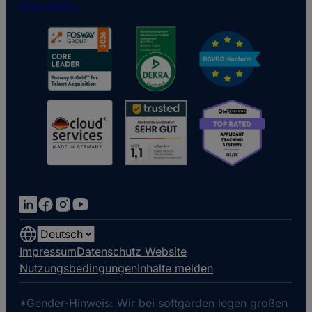
ESG-Policy
Choose
a
Impressum
Datenschutz Website
language
Nutzungsbedingungen
Inhalte melden
*Gender-Hinweis: Wir bei softgarden legen großen