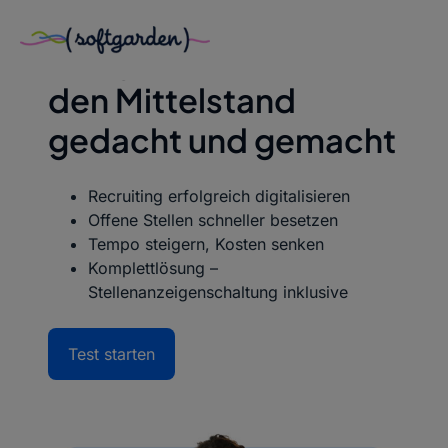
Zum
Inhalt
softgarden ATS
– Für
springen
den Mittelstand
gedacht und gemacht
Recruiting erfolgreich digitalisieren
Offene Stellen schneller besetzen
Tempo steigern, Kosten senken
Komplettlösung –
Stellenanzeigenschaltung inklusive
Test starten