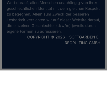
Wert darauf, allen Menschen unabhängig von ihrer
geschlechtlichen Identität mit dem gleichen Respekt
zu begegnen. Allein zum Zweck der besseren
Lesbarkeit verzichten wir auf dieser Website darauf,
die einzelnen Geschlechter (d/w/m) jeweils durch
eigene Formen zu adressieren.
COPYRIGHT © 2026 – SOFTGARDEN E-
RECRUITING GMBH