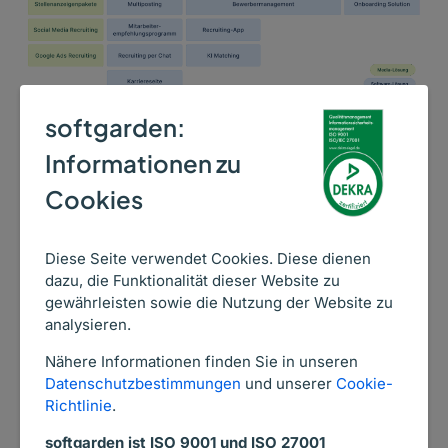
softgarden:
Informationen zu
Cookies
Diese Seite verwendet Cookies. Diese dienen
Recruiting digitalisieren
dazu, die Funktionalität dieser Website zu
gewährleisten sowie die Nutzung der Website zu
lohnt sich
analysieren.
Die Vorteile von
Nähere Informationen finden Sie in unseren
softgarden auf einen
Datenschutzbestimmungen
und unserer
Cookie-
Richtlinie
.
Blick
softgarden ist ISO 9001 und ISO 27001