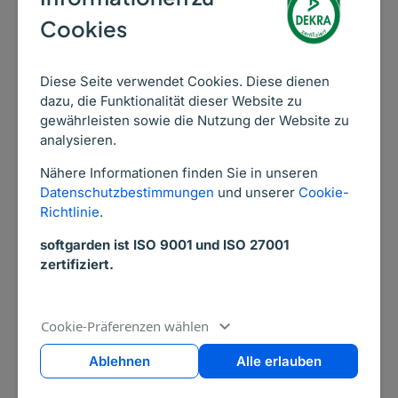
Erwartungen an Arbeitgeber aktuell
Cookies
sind. Menschen mit einfacher
Schulbildung sehnen sich nach
Diese Seite verwendet Cookies. Diese dienen
langfristiger Sicherheit, während
dazu, die Funktionalität dieser Website zu
Akademiker stärker auf
gewährleisten sowie die Nutzung der Website zu
Entwicklungschancen blicken.
analysieren.
Jüngere sind geografisch mobiler –
Nähere Informationen finden Sie in unseren
Ältere wünschen sich vor allem
Datenschutzbestimmungen
und unserer
Cookie-
Verlässlichkeit.
Richtlinie
.
Jetzt kostenlos downloaden
softgarden ist ISO 9001 und ISO 27001
zertifiziert.
Anrede
*
Cookie-Präferenzen wählen
Ablehnen
Alle erlauben
Vorname
*