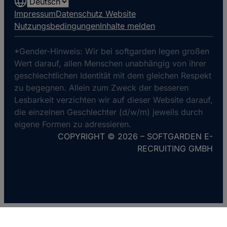
Choose
a
Impressum
Datenschutz Website
language
Nutzungsbedingungen
Inhalte melden
*Gender-Hinweis: Wir bei softgarden legen großen
Wert darauf, allen Menschen unabhängig von ihrer
geschlechtlichen Identität mit dem gleichen Respekt
zu begegnen. Allein zum Zweck der besseren
Lesbarkeit verzichten wir auf dieser Website darauf,
die einzelnen Geschlechter (d/w/m) jeweils durch
eigene Formen zu adressieren.
COPYRIGHT © 2026 – SOFTGARDEN E-
RECRUITING GMBH