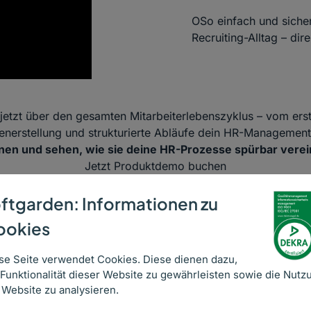
OSo einfach und sicher 
Recruiting-Alltag – d
jetzt über den gesamten Mitarbeiterlebenszyklus – vom erste
enerstellung und strukturierte Abläufe dein HR-Management
en und sehen, wie sie deine HR-Prozesse spürbar verei
Jetzt Produktdemo buchen
ftgarden: Informationen zu
ookies
en
se Seite verwendet Cookies. Diese dienen dazu,
 Funktionalität dieser Website zu gewährleisten sowie die Nutz
 Website zu analysieren.