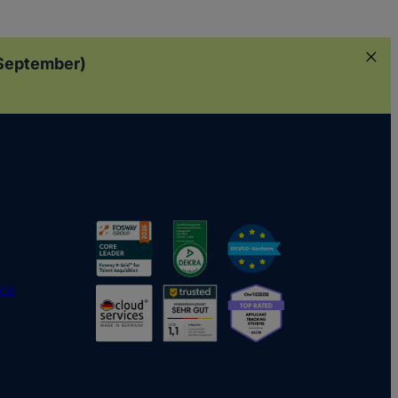
. September)
ice