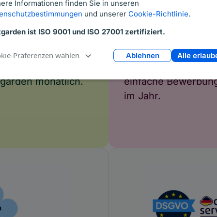
ere Informationen finden Sie in unseren
enschutzbestimmungen
und unserer
Cookie-Richtlinie
.
00 k
2 mio.
tgarden ist ISO 9001 und ISO 27001 zertifiziert.
kie-Präferenzen wählen
Ablehnen
Alle erlaub
ender nutzen
Schnelle &
tgarden monatlich.
einfache Bewerbun
im Jahr.