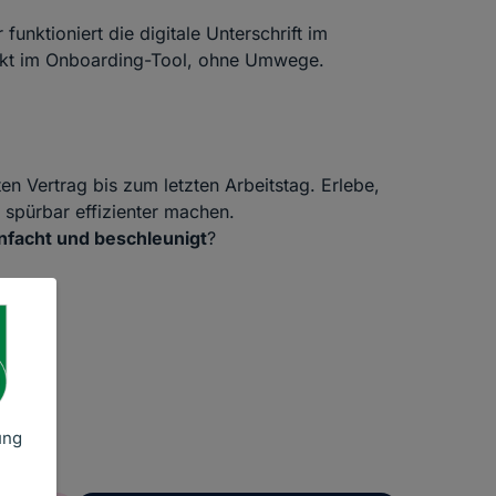
funktioniert die digitale Unterschrift im
irekt im Onboarding-Tool, ohne Umwege.
n Vertrag bis zum letzten Arbeitstag. Erlebe,
 spürbar effizienter machen.
nfacht und beschleunigt
?
ung