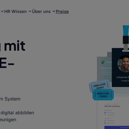
HR Wissen
Über uns
Preise
 mit
 E-
im System
igital abbilden
leunigen