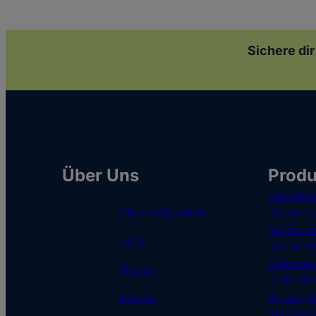
Sichere dir
Über Uns
Produ
Bewerbe
Über softgarden
Karrieres
Multipos
Jobs
Social Re
Stellena
Presse
Onboardi
Events
Arbeitge
Mitarbei