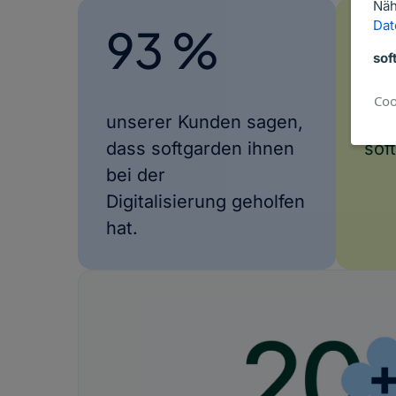
Näh
Dat
93 %
1
sof
Coo
unserer Kunden sagen,
Anw
dass softgarden ihnen
sof
bei der
Digitalisierung geholfen
hat.