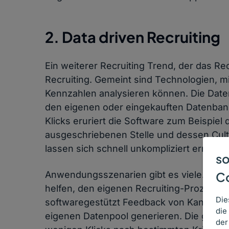
2. Data driven Recruiting
Ein weiterer Recruiting Trend, der das Rec
Recruiting. Gemeint sind Technologien, m
Kennzahlen analysieren können. Die Da
den eigenen oder eingekauften Datenban
Klicks eruriert die Software zum Beispie
ausgeschriebenen Stelle und dessen Cultur
lassen sich schnell unkompliziert ermittel
so
C
Anwendungsszenarien gibt es viele. Data 
helfen, den eigenen Recruiting-Prozess z
Die
softwaregestützt Feedback von Kandidate
die
eigenen Datenpool generieren. Die gesam
der