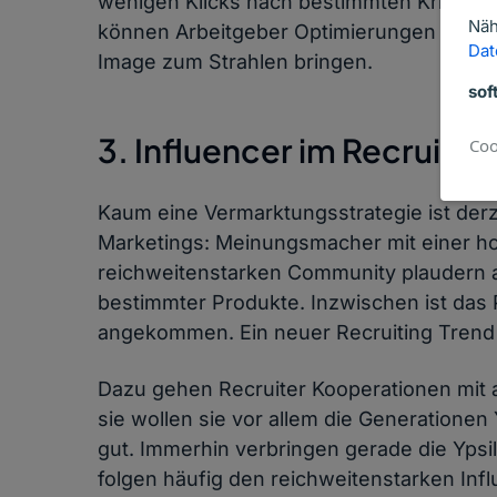
wenigen Klicks nach bestimmten Kriterie
Näh
können Arbeitgeber Optimierungen für das
Dat
Image zum Strahlen bringen.
sof
3. Influencer im Recruitin
Coo
Kaum eine Vermarktungsstrategie ist derze
Marketings: Meinungsmacher mit einer h
reichweitenstarken Community plaudern a
bestimmter Produkte. Inzwischen ist das 
angekommen. Ein neuer Recruiting Trend i
Dazu gehen Recruiter Kooperationen mit
sie wollen sie vor allem die Generatione
gut. Immerhin verbringen gerade die Ypsil
folgen häufig den reichweitenstarken Inf