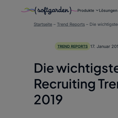
Produkte
Lösungen
Zum
Startseite
–
Trend Reports
–
Die wichtigste
Inhalt
springen
17. Januar 20
TREND REPORTS
Die wichtigst
Recruiting Tr
2019