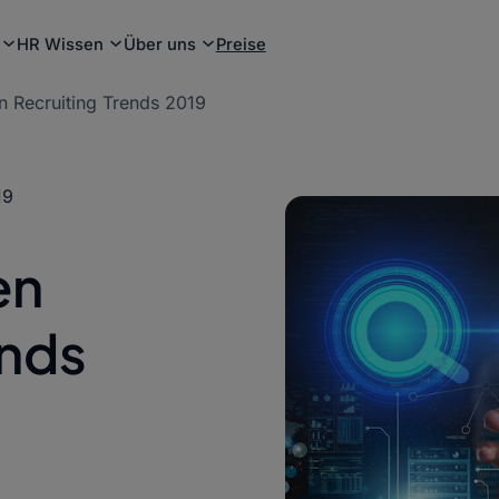
HR Wissen
Über uns
Preise
n Recruiting Trends 2019
19
en
ends