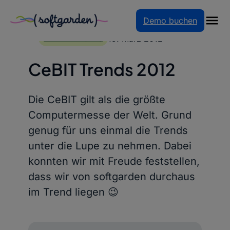
Demo buchen
Zum
Inhalt
15. März 2012
TREND REPORTS
springen
CeBIT Trends 2012
Die CeBIT gilt als die größte
Computermesse der Welt. Grund
genug für uns einmal die Trends
unter die Lupe zu nehmen. Dabei
konnten wir mit Freude feststellen,
dass wir von softgarden durchaus
im Trend liegen 😉