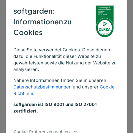
softgarden weiter unseren Weg als
softgarden:
Vorausdenker in Sachen E-Recruiting
bestreiten wollen. Lassen Sie sich
Informationen zu
überraschen was als nächstes kommt.
Cookies
Focus –
CeBIT Trends
Diese Seite verwendet Cookies. Diese dienen
dazu, die Funktionalität dieser Website zu
gewährleisten sowie die Nutzung der Website zu
94% zufriedene
analysieren.
Kunden
Nähere Informationen finden Sie in unseren
Basierend auf 3722
Datenschutzbestimmungen
und unserer
Cookie-
Bewertungen
Richtlinie
.
softgarden ist ISO 9001 und ISO 27001
zertifiziert.
Diesen Post teilen:
Cookie-Präferenzen wählen