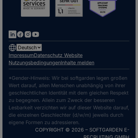
Choose
a
Impressum
Datenschutz Website
language
Nutzungsbedingungen
Inhalte melden
*Gender-Hinweis: Wir bei softgarden legen großen
Wert darauf, allen Menschen unabhängig von ihrer
geschlechtlichen Identität mit dem gleichen Respekt
zu begegnen. Allein zum Zweck der besseren
Lesbarkeit verzichten wir auf dieser Website darauf,
die einzelnen Geschlechter (d/w/m) jeweils durch
eigene Formen zu adressieren.
COPYRIGHT © 2026 – SOFTGARDEN E-
RECRUITING GMBH