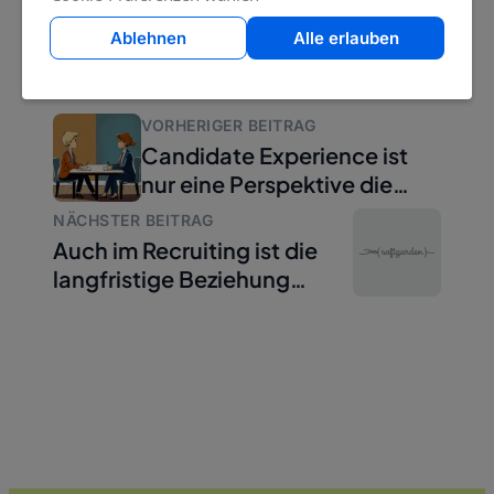
Ablehnen
Alle erlauben
VORHERIGER BEITRAG
Candidate Experience ist
nur eine Perspektive die
zählt
NÄCHSTER BEITRAG
Auch im Recruiting ist die
langfristige Beziehung
erfolgreicher!