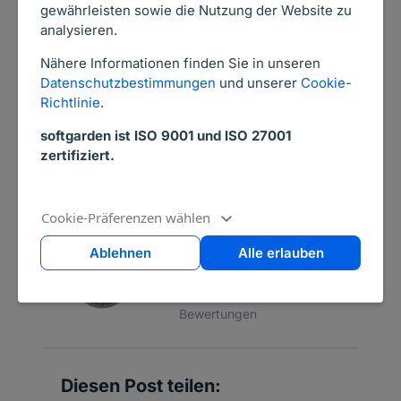
gewährleisten sowie die Nutzung der Website zu
neue Benutzeroberfläche fertig zu stellen
analysieren.
und befinden sich bereits auf der
Nähere Informationen finden Sie in unseren
Entwicklungs-Zielgeraden. Es fehlt also nicht
Datenschutzbestimmungen
und unserer
Cookie-
mehr viel, bis Sie in den vollen Genuss der
Richtlinie
.
neuen User-Experience kommen, bis es
softgarden ist ISO 9001 und ISO 27001
soweit ist, bitten wir Sie noch um ein wenig
zertifiziert.
Geduld.
Cookie-Präferenzen wählen
94% zufriedene
Ablehnen
Alle erlauben
Kunden
Basierend auf 3722
Bewertungen
Diesen Post teilen: