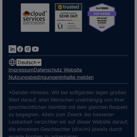
Choose
a
Impressum
Datenschutz Website
language
Nutzungsbedingungen
Inhalte melden
*Gender-Hinweis: Wir bei softgarden legen großen
Wert darauf, allen Menschen unabhängig von ihrer
geschlechtlichen Identität mit dem gleichen Respekt
zu begegnen. Allein zum Zweck der besseren
Lesbarkeit verzichten wir auf dieser Website darauf,
die einzelnen Geschlechter (d/w/m) jeweils durch
eigene Formen zu adressieren.