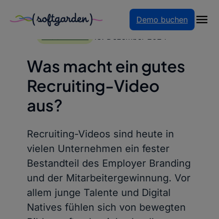
Demo buchen
Zum
Inhalt
13. Dezember 2024
BLOGARTIKEL
springen
Was macht ein gutes
Recruiting-Video
aus?
Recruiting-Videos sind heute in
vielen Unternehmen ein fester
Bestandteil des Employer Branding
und der Mitarbeitergewinnung. Vor
allem junge Talente und Digital
Natives fühlen sich von bewegten