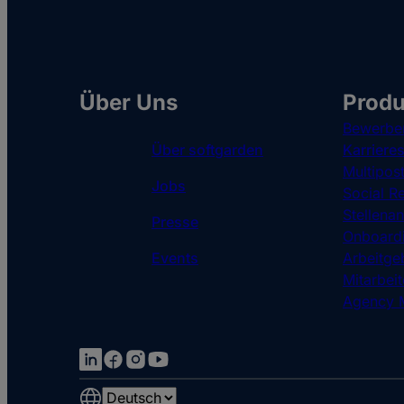
Über Uns
Produ
Bewerbe
Über softgarden
Karrieres
Multipos
Jobs
Social Re
Stellena
Presse
Onboardi
Events
Arbeitge
Mitarbei
Agency 
Choose