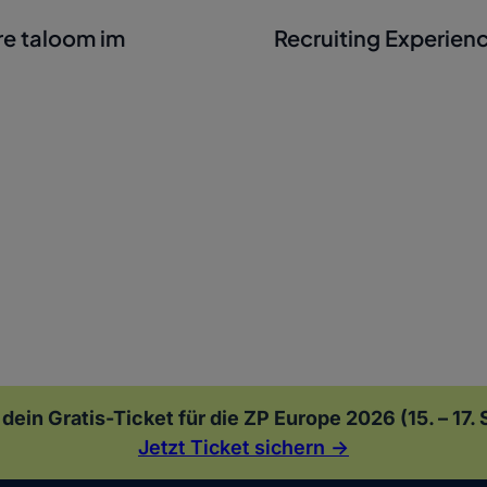
re taloom im
Recruiting Experien
 dein Gratis-Ticket für die ZP Europe 2026 (15. – 17
Jetzt Ticket sichern ->