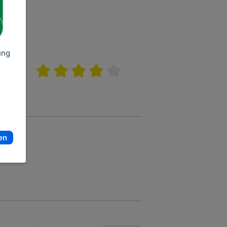
ung
en