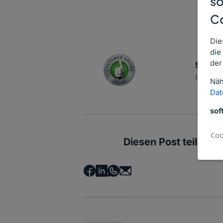
so
C
Die
die
der
94% z
Basiere
Näh
Dat
sof
Coo
Diesen Post teilen: