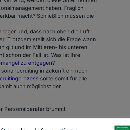
tärker wird, werden diese Unternehmen
rsonalmanagement haben. Fraglich
erkbar macht? Schließlich müssen die
anager und, dass nach oben die Luft
er. Trotzdem stellt sich die Frage wann
n gilt und im Mittleren- bis unteren
t schon der Fall ist. Was ist Ihre
emangel zu entgegen
?
rsonalrecruiting in Zukunft ein noch
cruitingprozess
sollte somit für alle
 damit auch möglichst der
.
er Personalberater brummt