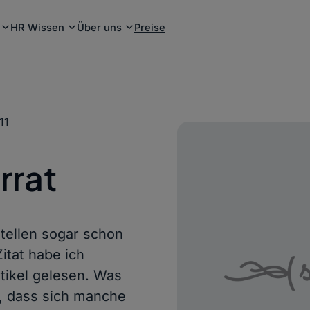
HR Wissen
Über uns
Preise
11
rrat
stellen sogar schon
itat habe ich
rtikel gelesen. Was
he, dass sich manche