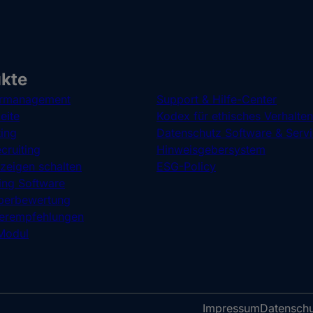
kte
rmanagement
Support & Hilfe-Center
eite
Kodex für ethisches Verhalten
ting
Datenschutz Software & Serv
cruiting
Hinweisgebersystem
nzeigen schalten
ESG-Policy
ng Software
berbewertung
terempfehlungen
Modul
Impressum
Datenschu