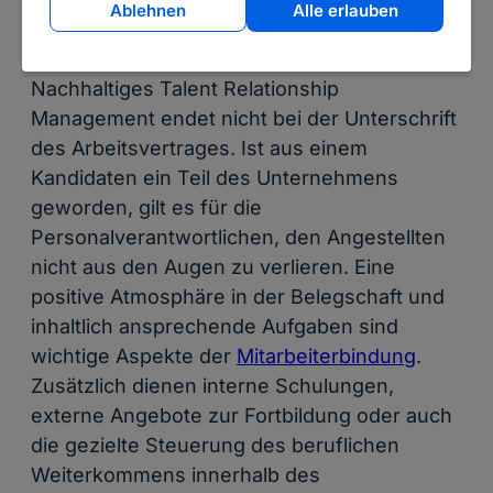
Ablehnen
Alle erlauben
Mitarbeiter Binden
Nachhaltiges Talent Relationship
Management endet nicht bei der Unterschrift
des Arbeitsvertrages. Ist aus einem
Kandidaten ein Teil des Unternehmens
geworden, gilt es für die
Personalverantwortlichen, den Angestellten
nicht aus den Augen zu verlieren. Eine
positive Atmosphäre in der Belegschaft und
inhaltlich ansprechende Aufgaben sind
wichtige Aspekte der
Mitarbeiterbindung
.
Zusätzlich dienen interne Schulungen,
externe Angebote zur Fortbildung oder auch
die gezielte Steuerung des beruflichen
Weiterkommens innerhalb des