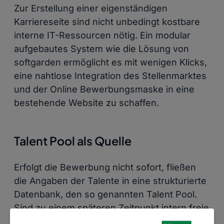
Zur Erstellung einer eigenständigen
Karriereseite sind nicht unbedingt kostbare
interne IT-Ressourcen nötig. Ein modular
aufgebautes System wie die Lösung von
softgarden ermöglicht es mit wenigen Klicks,
eine nahtlose Integration des Stellenmarktes
und der Online Bewerbungsmaske in eine
bestehende Website zu schaffen.
Talent Pool als Quelle
Erfolgt die Bewerbung nicht sofort, fließen
die Angaben der Talente in eine strukturierte
Datenbank, den so genannten Talent Pool.
Sind zu einem späteren Zeitpunkt intern freie
Stellen zu besetzen, ist der Talent Pool die