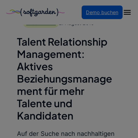
Demo buchen
Zum
Inhalt
2. August 2016
BLOGARTIKEL
springen
Talent Relationship
Management:
Aktives
Beziehungsmanage
ment für mehr
Talente und
Kandidaten
Auf der Suche nach nachhaltigen