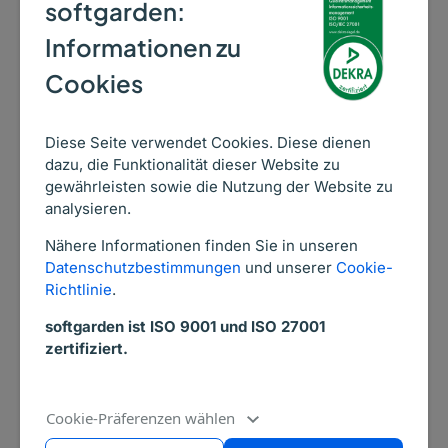
softgarden:
erste Quelle für die Personalabteilung. Die
Informationen zu
Daten aus dem
Talent Pool
erlauben es
zudem, mit dem Interessenten in Kontakt zu
Cookies
bleiben und auf diese Weise eine langfristige
Beziehung zu etablieren. Fachspezifische
Diese Seite verwendet Cookies. Diese dienen
Informationen per E-Mail etwa bieten einen
dazu, die Funktionalität dieser Website zu
starken Anreiz, sich für einen speziellen
gewährleisten sowie die Nutzung der Website zu
analysieren.
Newsletter-Verteiler zu registrieren. Ein
weiteres praktisches Beispiel für ein direktes
Nähere Informationen finden Sie in unseren
Recruiting-Instrument ist eine
Datenschutzbestimmungen
und unserer
Cookie-
Richtlinie
.
Benachrichtigung über freie Stellen.
Kandidaten, die sich für einen solchen
softgarden ist ISO 9001 und ISO 27001
Service eingetragen haben, werden
zertifiziert.
unmittelbar und passend über neue
Ausschreibungen informiert.
Cookie-Präferenzen wählen