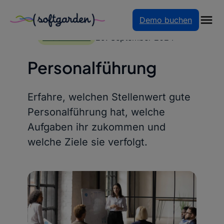
Demo buchen
Zum
Inhalt
29. September 2024
BLOGARTIKEL
springen
Personalführung
Erfahre, welchen Stellenwert gute
Personalführung hat, welche
Aufgaben ihr zukommen und
welche Ziele sie verfolgt.