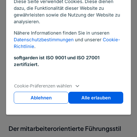
Diese Seite verwendet Cookies. Diese dienen
treffen hat, fällt dem Mitarbeiter „nur“ die
dazu, die Funktionalität dieser Website zu
gewährleisten sowie die Nutzung der Website zu
Rolle des Ausführenden zu, auf die Gefahr
analysieren.
hin, dass dies auch demotivierend auf ihn
wirken könnte.
Nähere Informationen finden Sie in unseren
Datenschutzbestimmungen
und unserer
Cookie-
Richtlinie
.
Autoritäre Führung bietet jedoch auch
Vorteile. Sie sichert dem Unternehmer eine
softgarden ist ISO 9001 und ISO 27001
schnelle Handlungsfähigkeit und eine klare
zertifiziert.
Verantwortungszuweisung. Gerade
Krisenzeiten erfordern oft eine führende
Cookie-Präferenzen wählen
Kraft, welche schnelle Entscheidungen
treffen kann, selbst Verantwortung
Ablehnen
Alle erlauben
übernimmt und klare Aufgaben verteilt.
Der mitarbeiterorientierte Führungsstil