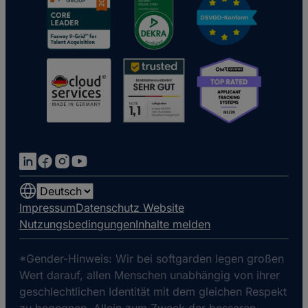
Choose
a
Impressum
Datenschutz Website
language
Nutzungsbedingungen
Inhalte melden
*Gender-Hinweis: Wir bei softgarden legen großen
Wert darauf, allen Menschen unabhängig von ihrer
geschlechtlichen Identität mit dem gleichen Respekt