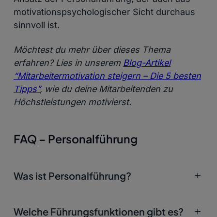
motivationspsychologischer Sicht durchaus
sinnvoll ist.
Möchtest du mehr über dieses Thema
erfahren? Lies in unserem
Blog-Artikel
“Mitarbeitermotivation steigern – Die 5 besten
Tipps”
, wie du deine Mitarbeitenden zu
Höchstleistungen motivierst.
FAQ – Personalführung
Was ist Personalführung?
Personalführung umfasst alle Maßnahmen,
Welche Führungsfunktionen gibt es?
mit denen Führungskräfte das Verhalten und