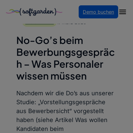
Demo buchen
Zum
Inhalt
1. März 2025
BLOGARTIKEL
springen
No-Go’s beim
Bewerbungsgespräc
h – Was Personaler
wissen müssen
Nachdem wir die Do’s aus unserer
Studie: „Vorstellungsgespräche
aus Bewerbersicht“ vorgestellt
haben (siehe Artikel Was wollen
Kandidaten beim