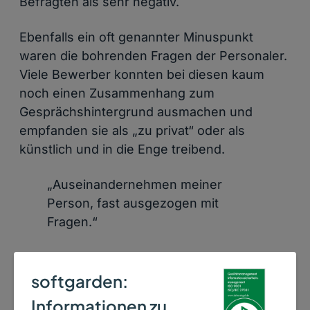
Befragten als sehr negativ.
Ebenfalls ein oft genannter Minuspunkt
waren die bohrenden Fragen der Personaler.
Viele Bewerber konnten bei diesen kaum
noch einen Zusammenhang zum
Gesprächshintergrund ausmachen und
empfanden sie als „zu privat“ oder als
künstlich und in die Enge treibend.
„Auseinandernehmen meiner
Person, fast ausgezogen mit
Fragen.“
Informationen, die im
Vorstellungsgespräch fehlen
softgarden:
Informationen zu