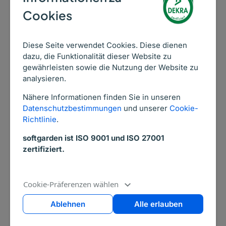
Ein weiterer Kritikpunkt waren die oftmals
Cookies
fehlenden Informationen zur Stelle. Häufig
wurden für die Bewerber wichtige Themen,
wie Arbeitsinhalte oder Gehalt, gar nicht
Diese Seite verwendet Cookies. Diese dienen
dazu, die Funktionalität dieser Website zu
besprochen. Dabei sind genaue Angaben zu
gewährleisten sowie die Nutzung der Website zu
den Aufgaben und was den Bewerber im
analysieren.
Arbeitsalltag erwartet, wichtige
Nähere Informationen finden Sie in unseren
Entscheidungskriterien. Denn wer möchte
Datenschutzbestimmungen
und unserer
Cookie-
schon gern nach ein paar Wochen die
Richtlinie
.
Kündigung des grade eingestellten
softgarden ist ISO 9001 und ISO 27001
Bewerbers auf dem Tisch liegen haben, weil
zertifiziert.
er sich das alles ganz anders vorgestellt hat.
„Der Informationswert bezüglich
Cookie-Präferenzen wählen
der Tätigkeit war nicht
Ablehnen
Alle erlauben
ausreichend.“