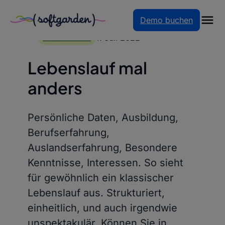
Demo buchen
Zum
Inhalt
1. Juli 2022
BLOGARTIKEL
springen
Lebenslauf mal
anders
Persönliche Daten, Ausbildung,
Berufserfahrung,
Auslandserfahrung, Besondere
Kenntnisse, Interessen. So sieht
für gewöhnlich ein klassischer
Lebenslauf aus. Strukturiert,
einheitlich, und auch irgendwie
unspektakulär. Können Sie in