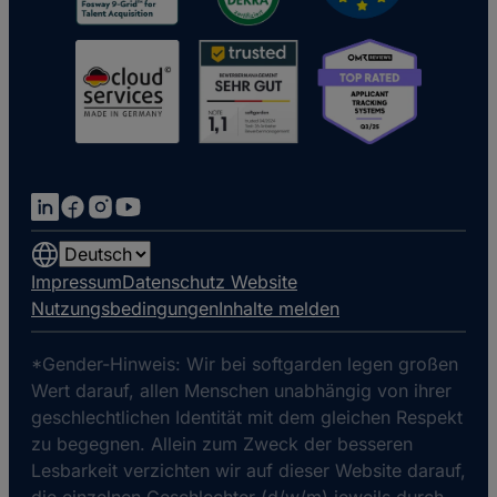
Choose
a
Impressum
Datenschutz Website
language
Nutzungsbedingungen
Inhalte melden
*Gender-Hinweis: Wir bei softgarden legen großen
Wert darauf, allen Menschen unabhängig von ihrer
geschlechtlichen Identität mit dem gleichen Respekt
zu begegnen. Allein zum Zweck der besseren
Lesbarkeit verzichten wir auf dieser Website darauf,
die einzelnen Geschlechter (d/w/m) jeweils durch