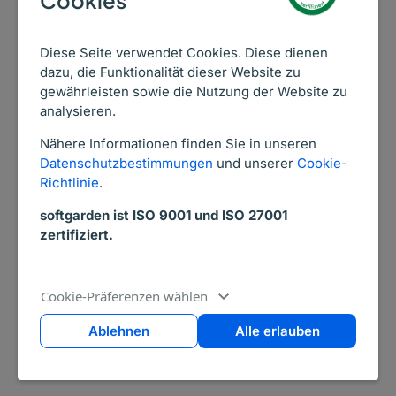
Da wir hier bei softgarden sind, zielen wir
Diese Seite verwendet Cookies. Diese dienen
auch hier darauf ab, die Recruiting
dazu, die Funktionalität dieser Website zu
Experience für alle drei Beteiligten zu
gewährleisten sowie die Nutzung der Website zu
analysieren.
verbessern. Für den Recruiter ist es
einfacher, Feedback zu erhalten. Er muss
Nähere Informationen finden Sie in unseren
nicht permanent daran denken und dem
Datenschutzbestimmungen
und unserer
Cookie-
Richtlinie
.
Fachbereich „hinterher rennen“. Der
Fachbereich kann auf eine komfortable Art
softgarden ist ISO 9001 und ISO 27001
und Weise die Kandidaten bewerten. Der
zertifiziert.
Kandidat hat schneller eine Rückmeldung
und muss nicht ewig mit der Ungewissheit
Cookie-Präferenzen wählen
leben. Dreifach verbesserte Recruiting
Experience !!!
Ablehnen
Alle erlauben