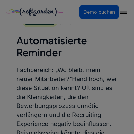
Demo buchen
Zum
Inhalt
16. Mai 2012
BLOGARTIKEL
springen
Automatisierte
Reminder
Fachbereich: „Wo bleibt mein
neuer Mitarbeiter?“Hand hoch, wer
diese Situation kennt? Oft sind es
die Kleinigkeiten, die den
Bewerbungsprozess unnötig
verlängern und die Recruiting
Experience negativ beeinflussen.
Beispielsweise könnte dies die