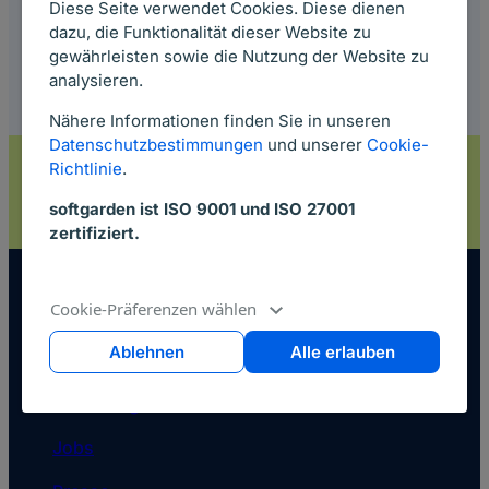
Diese Seite verwendet Cookies. Diese dienen
dazu, die Funktionalität dieser Website zu
gewährleisten sowie die Nutzung der Website zu
analysieren.
Nähere Informationen finden Sie in unseren
Datenschutzbestimmungen
und unserer
Cookie-
Sichere dir dein Gratis-Ticket für die ZP Europe
Richtlinie
.
2026 (15. – 17. September)
softgarden ist ISO 9001 und ISO 27001
Jetzt Ticket sichern ->
zertifiziert.
Cookie-Präferenzen wählen
Über Uns
Ablehnen
Alle erlauben
Über softgarden
Jobs