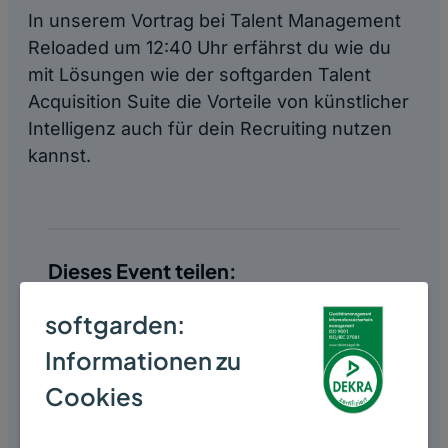
In unserem Vortrag bei Talent Management
Reloaded um 12:40 Uhr erfährst du wie du
mit Lösungen wie der softgarden Talent
Acquisition Suite die Vorteile von künstlicher
Intelligenz auch für dein Recruiting nutzen
kannst.
Dieses Event teilen:
softgarden:
Informationen zu
Cookies