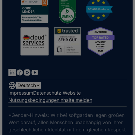
Choose
a
Impressum
Datenschutz Website
language
Nutzungsbedingungen
Inhalte melden
*Gender-Hinweis: Wir bei softgarden legen großen
Wert darauf, allen Menschen unabhängig von ihrer
geschlechtlichen Identität mit dem gleichen Respekt