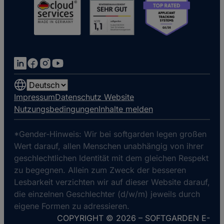
Choose
a
Impressum
Datenschutz Website
language
Nutzungsbedingungen
Inhalte melden
*Gender-Hinweis: Wir bei softgarden legen großen
Wert darauf, allen Menschen unabhängig von ihrer
geschlechtlichen Identität mit dem gleichen Respekt
zu begegnen. Allein zum Zweck der besseren
Lesbarkeit verzichten wir auf dieser Website darauf,
die einzelnen Geschlechter (d/w/m) jeweils durch
eigene Formen zu adressieren.
COPYRIGHT © 2026 – SOFTGARDEN E-