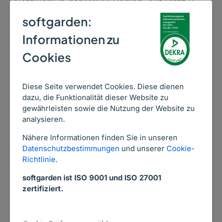
Netzwerk in der DACH-Region. Auf Platz 2
und 3 folgen LinkedIn (34,4 Prozent) und
softgarden:
Facebook (11,58 Prozent), der Rest verteilt
Informationen zu
sich auf sonstige soziale Medien. Dabei
Cookies
waren Mehrfachnennungen möglich.
Dass gerade im beruflichen Umfeld höchster
Diese Seite verwendet Cookies. Diese dienen
Wert auf Diskretion gelegt wird, zeigt ein
dazu, die Funktionalität dieser Website zu
weiteres Studienergebnis zur Nutzung des
gewährleisten sowie die Nutzung der Website zu
analysieren.
Messenger-Dienstes WhatsApp. So lehnen
es fast 60 Prozent der Bewerberinnen und
Nähere Informationen finden Sie in unseren
Bewerber ab, über diese App von einem
Datenschutzbestimmungen
und unserer
Cookie-
Richtlinie
.
Arbeitgeber über Vakanzen informiert zu
werden. Mehr als 78 Prozent von ihnen
softgarden ist ISO 9001 und ISO 27001
geben als Grund dafür an, ihre Privatsphäre
zertifiziert.
schützen zu wollen; über 32 Prozent machen
Datenschutz-Bedenken geltend.