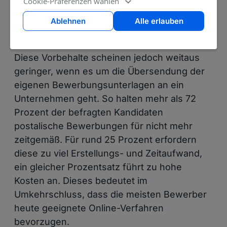
Cookie-Präferenzen wählen
Ablehnen
Alle erlauben
Bye, bye, Bewerbung per Post!
Diese Vorbehalte scheinen jedoch weitaus
geringer, wenn es um die Übersendung der
eigenen Bewerbungsunterlagen an ein
Unternehmen geht. So halten mehr als 72
Prozent der befragten Kandidaten
postalische Bewerbungen für nicht mehr
zeitgemäß. Für rund 25 Prozent erfordern
diese zu viel Erstellungs- und Zeitaufwand,
ein gleicher Prozentsatz führt zu hohe
Kosten an. Dieses bedeutet im
Umkehrschluss, dass die meisten Bewerber
heute geeignete Online-Verfahren
bevorzugen.