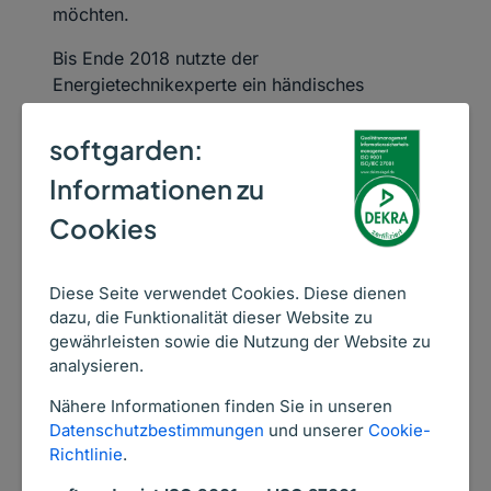
möchten.
Bis Ende 2018 nutzte der
Energietechnikexperte ein händisches
Verfahren für sein Recruiting. Aus einer
access-Datenbank wurde für jede Bewerbung
softgarden:
ein Umlaufzettel abgeleitet, der zur Prüfung
Informationen zu
der beteiligten Führungskräfte durch das Haus
getragen wurde. Das Verfahren war
Cookies
langwierig, intransparent und anfällig für
Brüche.
Diese Seite verwendet Cookies. Diese dienen
Da sich potenzielle Mitarbeiter bei zu
dazu, die Funktionalität dieser Website zu
langwierigen und komplexen
gewährleisten sowie die Nutzung der Website zu
Bewerbungsverfahren schnell umorientieren,
analysieren.
musste Sunfire seine Prozesse unbedingt
Nähere Informationen finden Sie in unseren
beschleunigen und kandidatenfreundlicher
Datenschutzbestimmungen
und unserer
Cookie-
gestalten.
Richtlinie
.