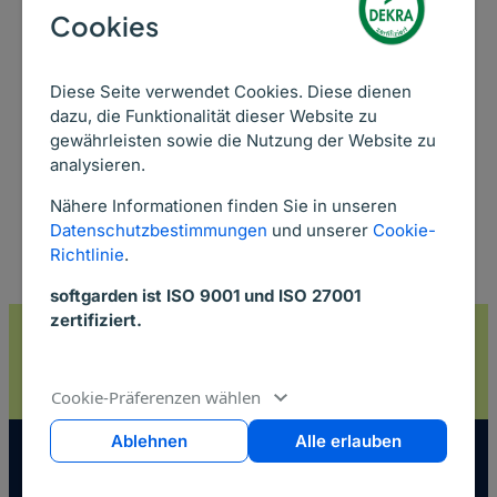
Cookies
Recruiting mit softgarden nach. Dank digitalisierter
Prozesse kann Sunfire den Kandidaten schneller
Rückmeldung geben als vorher und ist doppelt so
Diese Seite verwendet Cookies. Diese dienen
schnell im Bewerbungsprozess.
dazu, die Funktionalität dieser Website zu
gewährleisten sowie die Nutzung der Website zu
Weiterlesen ->
analysieren.
Nähere Informationen finden Sie in unseren
Datenschutzbestimmungen
und unserer
Cookie-
Richtlinie
.
softgarden ist ISO 9001 und ISO 27001
zertifiziert.
Sichere dir dein Gratis-Ticket für die ZP Europe
2026 (15. – 17. September)
Jetzt Ticket sichern ->
Cookie-Präferenzen wählen
Ablehnen
Alle erlauben