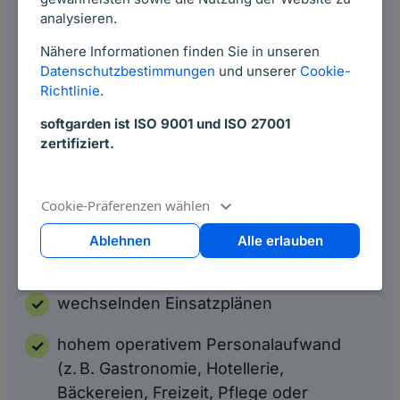
Insbesondere für:
analysieren.
Nähere Informationen finden Sie in unseren
HR-Verantwortliche & People Teams
Datenschutzbestimmungen
und unserer
Cookie-
Richtlinie
.
Recruiting-Teams mit Schnittstelle zur
softgarden ist ISO 9001 und ISO 27001
Personalverwaltung
zertifiziert.
Operations- & Standortverantwortliche
Cookie-Präferenzen wählen
Besonders relevant für Unternehmen mit:
Ablehnen
Alle erlauben
Schichtbetrieb
wechselnden Einsatzplänen
hohem operativem Personalaufwand
(z. B. Gastronomie, Hotellerie,
Bäckereien, Freizeit, Pflege oder