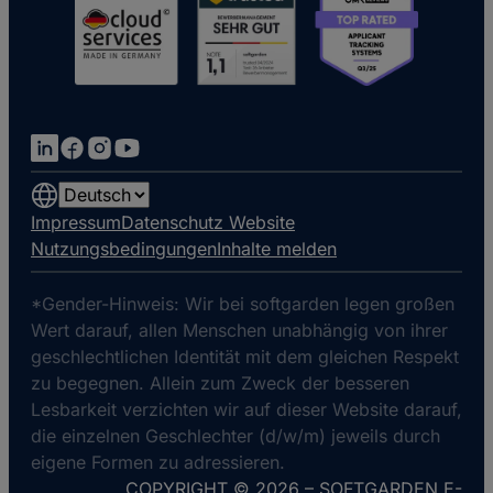
Choose
a
Impressum
Datenschutz Website
language
Nutzungsbedingungen
Inhalte melden
*Gender-Hinweis: Wir bei softgarden legen großen
Wert darauf, allen Menschen unabhängig von ihrer
geschlechtlichen Identität mit dem gleichen Respekt
zu begegnen. Allein zum Zweck der besseren
Lesbarkeit verzichten wir auf dieser Website darauf,
die einzelnen Geschlechter (d/w/m) jeweils durch
eigene Formen zu adressieren.
COPYRIGHT © 2026 – SOFTGARDEN E-