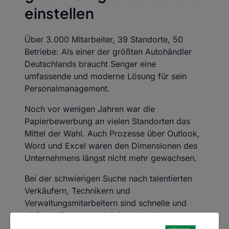
einstellen
Über 3.000 Mitarbeiter, 39 Standorte, 50
Betriebe: Als einer der größten Autohändler
Deutschlands braucht Senger eine
umfassende und moderne Lösung für sein
Personalmanagement.
Noch vor wenigen Jahren war die
Papierbewerbung an vielen Standorten das
Mittel der Wahl. Auch Prozesse über Outlook,
Word und Excel waren den Dimensionen des
Unternehmens längst nicht mehr gewachsen.
Bei der schwierigen Suche nach talentierten
Verkäufern, Technikern und
Verwaltungsmitarbeitern sind schnelle und
einfache Prozesse wichtiger denn je.