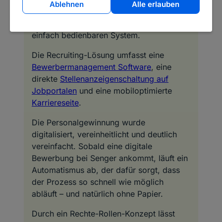
Ablehnen
Alle erlauben
zuvor, und das direkt in der Cloud-Lösung
von softgarden, einem selbsterklärenden,
einfach bedienbaren System.
Die Recruiting-Lösung umfasst eine
Bewerbermanagement Software
, eine
direkte
Stellenanzeigenschaltung auf
Jobportalen
und eine mobiloptimierte
Karriereseite
.
Die Personalgewinnung wurde
digitalisiert, vereinheitlicht und deutlich
vereinfacht. Sobald eine digitale
Bewerbung bei Senger ankommt, läuft ein
Automatismus ab, der dafür sorgt, dass
der Prozess so schnell wie möglich
abläuft – und natürlich ohne Papier.
Durch ein Rechte-Rollen-Konzept lässt