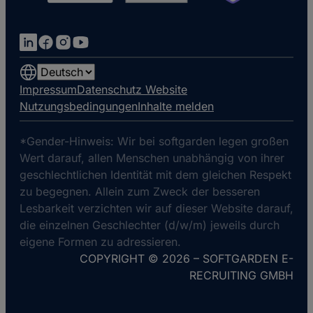
Choose
a
Impressum
Datenschutz Website
language
Nutzungsbedingungen
Inhalte melden
*Gender-Hinweis: Wir bei softgarden legen großen
Wert darauf, allen Menschen unabhängig von ihrer
geschlechtlichen Identität mit dem gleichen Respekt
zu begegnen. Allein zum Zweck der besseren
Lesbarkeit verzichten wir auf dieser Website darauf,
die einzelnen Geschlechter (d/w/m) jeweils durch
eigene Formen zu adressieren.
COPYRIGHT © 2026 – SOFTGARDEN E-
RECRUITING GMBH