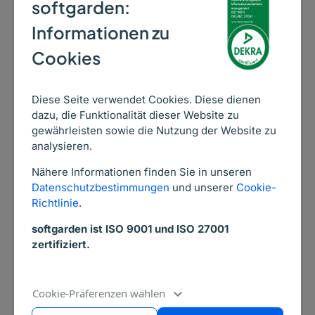
softgarden:
Allein im Jahr 2015 kamen 250 Mitarbeiter neu
hinzu. In jenem Jahr entschied sich Senger
Informationen zu
dann für den Wechsel zum leistungsstarken E-
Cookies
Recruiting-Tool von softgarden.
Diese Seite verwendet Cookies. Diese dienen
dazu, die Funktionalität dieser Website zu
Mit softgarden raus
gewährleisten sowie die Nutzung der Website zu
analysieren.
aus der Sackgasse
Nähere Informationen finden Sie in unseren
Papierbewerbungen
Datenschutzbestimmungen
und unserer
Cookie-
Richtlinie
.
Seit Dezember 2015 setzt die Senger
softgarden ist ISO 9001 und ISO 27001
Gruppe im Personalmanagement auf das
zertifiziert.
E-Recruiting-Tool
von softgarden.
Der Erfolg ließ nicht lange auf sich
Cookie-Präferenzen wählen
warten: Die zuständigen Fachabteilungen
kommunizieren deutlich schneller als