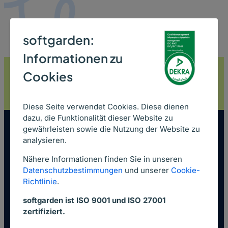
softgarden:
Informationen zu
Get your free ticket for ZP Europe 2026 (September
Cookies
15 – 17)
Claim your ticket now ->
Diese Seite verwendet Cookies. Diese dienen
dazu, die Funktionalität dieser Website zu
gewährleisten sowie die Nutzung der Website zu
analysieren.
About Us
Nähere Informationen finden Sie in unseren
Datenschutzbestimmungen
und unserer
Cookie-
Richtlinie
.
about softgarden
softgarden ist ISO 9001 und ISO 27001
Jobs
zertifiziert.
Press