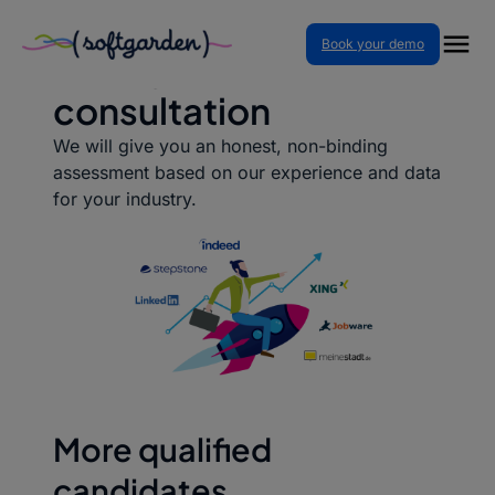
Skip
Book your demo
to
Book your free media
content
consultation
We will give you an honest, non-binding
assessment based on our experience and data
for your industry.
More qualified
candidates