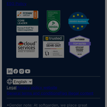
ESG Policy
Choose
a
Legal
Privacy policy website
language
General terms and conditions
Flag illegal content
*Gender note: At softgarden, we place great