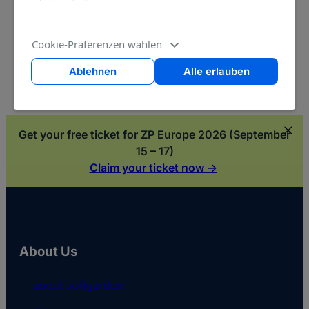
Cookie-Präferenzen wählen
Ablehnen
Alle erlauben
Get your free ticket for ZP Europe 2026 (September
15 – 17)
Claim your ticket now ->
About Us
about softgarden