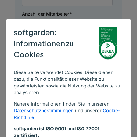
Anzahl der Mitarbeiter
*
softgarden:
Deine Nachricht
Informationen zu
Cookies
Diese Seite verwendet Cookies. Diese dienen
dazu, die Funktionalität dieser Website zu
gewährleisten sowie die Nutzung der Website zu
Ich bin damit einverstanden, per E-
analysieren.
Mail und telefonisch Informationen
zu den Services und Produkten
Nähere Informationen finden Sie in unseren
von softgarden bis auf Widerruf zu
Datenschutzbestimmungen
und unserer
Cookie-
erhalten.
*
Richtlinie
.
softgarden ist ISO 9001 und ISO 27001
Die
Datenschutzhinweise
habe ich zur
Kenntnis genommen.
zertifiziert.